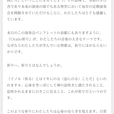
間たち」ということになるでしょう。その意味で，聖歌の学び
舎であり本来の演奏の場でもある聖堂において毎年の定期演奏
会を開催させていただけることに，わたしたちはとても感謝し
ています。
本日のこの演奏会パンフレットの表紙にもありますように，
「Oratio祈り」が，わたしたちの音楽の大きなテーマです。
なぜならわたしたちが学んでいる聖歌は，祈りにほかならない
からです。
祈り―。祈りとはなんでしょうか。
「イノル（祈る）とはイキにのる（息にのる）ことだ」といわ
れます＊。心身を空っぽにして神の息吹きに満たされること，
息吹かれるままに只そこに在ること，これが祈りだというので
す。
このような祈りにわたしたちは心身の安らぎを覚えます。日常