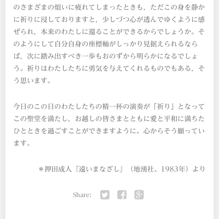
のさまざまの煩いに疲れてしまったときも，ただこの身を静か
に祈りに浸しておりますと，少しづつ心が透んでゆくように感
ぜられ，本来のわたしに還ることができるからでしょうか。そ
のようにして自分自身の座標軸がしっかり見据えられるなら
ば，次に踏み出すべき一歩もおのずから明らかになるでしょ
う。祈りはわたしたちに勇気を与えてくれるものでもある，そ
う思います。
今日のこの日のわたしたちの精一杯の演奏が「祈り」となって
この聖堂を満たし，お越しの皆さまとともに愛と平和に満ちた
ひとときを過ごすことができますように。心からそう願ってい
ます。
＊押田成人『遠いまなざし』（地湧社、1983年）より
Share:
Twitter
Facebook
Google+