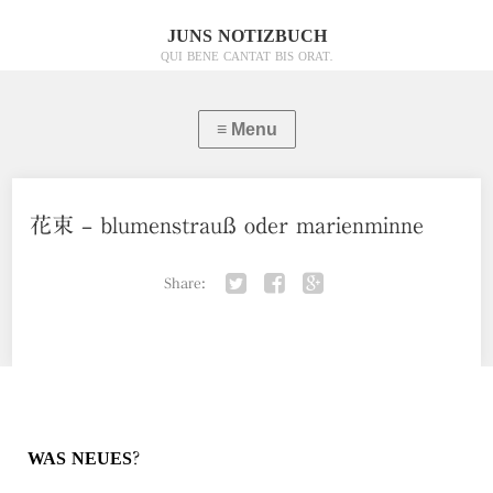
JUNS NOTIZBUCH
QUI BENE CANTAT BIS ORAT.
花束 – blumenstrauß oder marienminne
Share:
Twitter
Facebook
Google+
WAS NEUES?