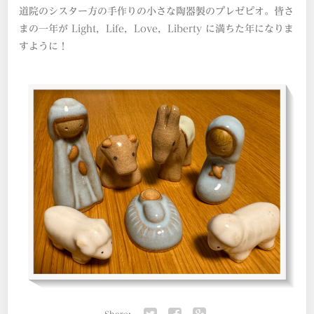
道院のシスター方の手作りの小さな陶器製のプレゼピオ。皆さ
まの一年が Light，Life，Love，Liberty に満ちた年になりま
すように！