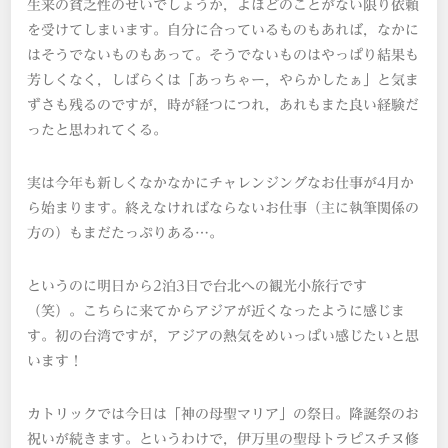
生来の貧乏性のせいでしょうか，よほどのことがない限り依頼
を受けてしまいます。自分に合っているものもあれば，なかに
はそうでないものもあって。そうでないものはやっぱり結果も
芳しくなく，しばらくは「あっちゃー，やらかしたぁ」と気ま
ずさも残るのですが，時が経つにつれ，あれもまた良い経験だ
ったと思われてくる。
実は今年も新しくなかなかにチャレンジングなお仕事が4月か
ら始まります。終えなければならないお仕事（主に執筆関係の
方の）もまだたっぷりある…。
というのに明日から2泊3日で台北への観光小旅行です
（笑）。こちらに来てからアジアが近くなったように感じま
す。初の台湾ですが，アジアの熱気をめいっぱい感じたいと思
います！
カトリックでは今日は「神の母聖マリア」の祭日。降誕祭のお
祝いが続きます。というわけで，伊万里の聖母トラピスチヌ修